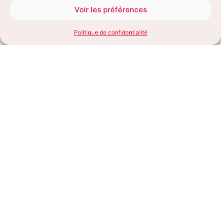
Voir les préférences
Identité
Politique de confidentialité
Date de
Sexe
Mâle
12/01/2021
naissance
Couleur du
Race
Europeen
Tigré
pelage
Numéro de puce électronique /
unknown
Tatouage
Santé
Dernier vermifuge
10/24/2025
Dernier anti-puces
10/24/2025
Vaccins à jour
Leucose, Typhus, Coryza
Stérilisation / Castration
Oui
Maladies connues
Aucune
Traitement médical /Soins
Aucun